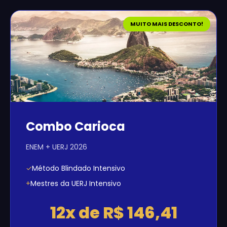
MUITO MAIS DESCONTO!
Combo Carioca
ENEM + UERJ 2026
✓
Método Blindado Intensivo
+
Mestres da UERJ Intensivo
12x de R$ 146,41